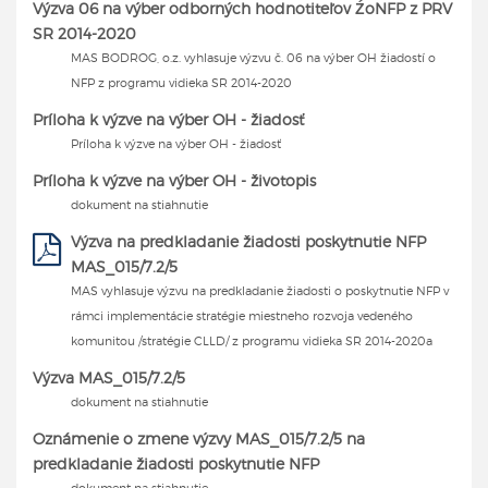
Výzva 06 na výber odborných hodnotiteľov ŹoNFP z PRV
SR 2014-2020
MAS BODROG, o.z. vyhlasuje výzvu č. 06 na výber OH žiadostí o
NFP z programu vidieka SR 2014-2020
Príloha k výzve na výber OH - žiadosť
Príloha k výzve na výber OH - žiadosť
Príloha k výzve na výber OH - životopis
dokument na stiahnutie
Výzva na predkladanie žiadosti poskytnutie NFP
MAS_015/7.2/5
MAS vyhlasuje výzvu na predkladanie žiadosti o poskytnutie NFP v
rámci implementácie stratégie miestneho rozvoja vedeného
komunitou /stratégie CLLD/ z programu vidieka SR 2014-2020a
Výzva MAS_015/7.2/5
dokument na stiahnutie
Oznámenie o zmene výzvy MAS_015/7.2/5 na
predkladanie žiadosti poskytnutie NFP