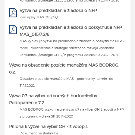
komunitou /stratégie CLLD/ z programu vidieka SR 2014 - 2020
Výzva na predkladanie žiadosti o NFP
Kód výzvy MAS_015/7.4/6
Výzva na predkladanie žiadosti o poskytnutie NFP
MAS_015/7.2/6
MAS vyhlasuje výzvu na predkladanie žiadosti o poskytnutie NFP v
rámci implementácie stratégie miestného rozvoja vedeného
komunitou /stratégie CLLD/ z programu vidieka SR 2014 - 2020
Výzva na obsadenie pozície manažéra MAS BODROG,
o.z.
Obsadenie pozície manažéra MAS - podmienky, termín- do
31.12.2022
Výzva 07 na výber odborných hodnotiteľov
Podopatrenie 7.2
MAS BODROG, o.z.vyhlasuje výzvu č.7 na výber OH žiadostí o NFP
z programu vidieka SR 2014-2020
Príloha k výzve na výber OH - životopis
Dokument na stiahnutie