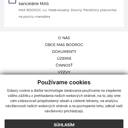
kancelárie MAS
MAS BODROG, o.z. hľadá skúsený, šikovný, flexibilitný pracovníka
na pozíciu manažéra
O NÁS
OBCE MAS BODROG
DOKUMENTY
ÚZEMIE
ČINNOSŤ
VÝZVY
NOVINKY
Používame cookies
ORGANIZAČNÁ ŠTRUKTÚRA
Súbory cookie a ďalšie technológie sledovania používame na zlepšenie
GALÉRIA
vášho zážitku z prehliadania našich webových stránok, na to, aby sme
KONTAKT
vám zobrazovali prispôsobený obsah a cielené reklamy, na analýzu
návštevnosti našich webových stránok a na pochopenie toho, odkiaľ naši
IROP Výzvy
návštevníci prichádzajú.
Harmonogram výziev
Stratégia CLLD MAS BODROG, o.z.
SÚHLASÍM