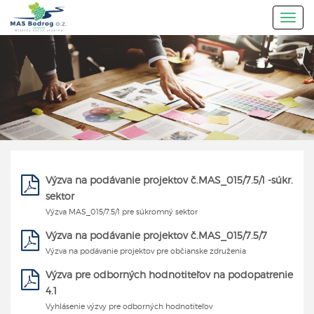
Togg
navig
Výzva na podávanie projektov č.MAS_015/7.5/1 -súkr.
sektor
Výzva MAS_015/7.5/1 pre súkromný sektor
Výzva na podávanie projektov č.MAS_015/7.5/7
Výzva na podávanie projektov pre občianske združenia
Výzva pre odborných hodnotiteľov na podopatrenie
4.1
Vyhlásenie výzvy pre odborných hodnotiteľov