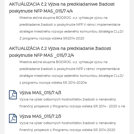
AKTUÁLIZACIA č.2 Výzva na predkladaniwe žiadosti
poskytnutie NFP MAS_015/7.4/4
Miestna akčná skupina BODROG, o.z. vyhlasuje výzvu na
predkladanie žiadosti o poskytnutie NFP V rámci implementácie
stratégie miestného rozvoja vedeného komunitou /stratégia CLLD/
Z programu rozvoja vidieka SR2014-2020
AKTUALIZÁCIA č.2 Výzva na predkladanie žiadosti
poskytnutie NFP MAS _015/7.2/4
Miestna akčná skupina BODROG, o.z. vyhlasuje výzvu na
predkladanie žiadosti o poskytnutie NFP v rámci implementácie
stratégie miestneho rozvoja vedeného komunitou /stratégie CLLD/
z programu rozvoja vidieka SR 2014-2020e
Výzva MAS_015/7.4/3
Výzva na výber odborných hodnotiteľov žiadosti o nenávratný
finančný príspevok z Programu rozvoja vidieka SR 2014 - 2020 o ne
Výzva MAS_015/7.2/3
Výzva na výber odborných hodnotiteľov žiadostí o nenávratný
finančný príspevok z Programu rozvoja vidieka SR 2014-2020