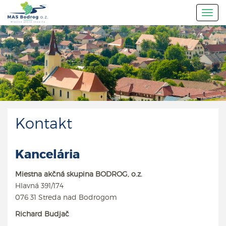
Togg
navig
Kontakt
Kancelária
Miestna akčná skupina BODROG, o.z.
Hlavná 391/174
076 31 Streda nad Bodrogom
Richard Budjač