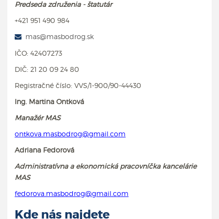
Predseda združenia - štatutár
+421 951 490 984
mas@masbodrog.sk
IČO: 42407273
DIČ: 21 20 09 24 80
Registračné číslo: VVS/1-900/90-44430
Ing. Martina Ontková
Manažér MAS
ontkova.masbodrog@gmail.com
Adriana Fedorová
Administratívna a ekonomická pracovníčka kancelárie
MAS
fedorova.masbodrog@gmail.com
Kde nás najdete