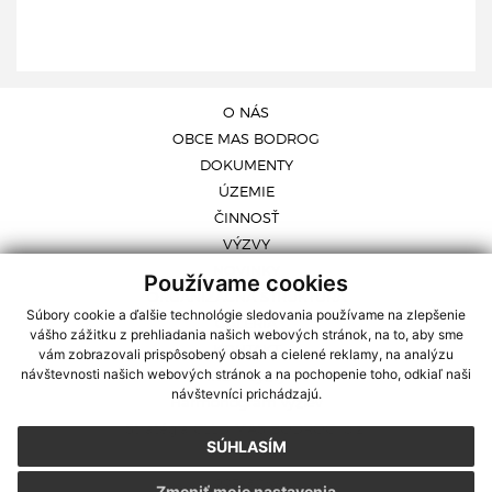
O NÁS
OBCE MAS BODROG
DOKUMENTY
ÚZEMIE
ČINNOSŤ
VÝZVY
NOVINKY
Používame cookies
ORGANIZAČNÁ ŠTRUKTÚRA
Súbory cookie a ďalšie technológie sledovania používame na zlepšenie
GALÉRIA
vášho zážitku z prehliadania našich webových stránok, na to, aby sme
KONTAKT
vám zobrazovali prispôsobený obsah a cielené reklamy, na analýzu
návštevnosti našich webových stránok a na pochopenie toho, odkiaľ naši
IROP Výzvy
návštevníci prichádzajú.
Harmonogram výziev
Stratégia CLLD MAS BODROG, o.z.
SÚHLASÍM
pozvánky
Zmeniť moje nastavenia