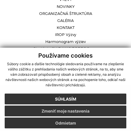
NOVINKY
ORGANIZAČNÁ ŠTRUKTÚRA
GALÉRIA
KONTAKT
IROP Výzvy
Harmonogram výziev
Stratégia CLLD MAS BODROG, o.z.
Používame cookies
pozvánky
Súbory cookie a ďalšie technológie sledovania používame na zlepšenie
vášho zážitku z prehliadania našich webových stránok, na to, aby sme
GDPR
|
Cookies
vám zobrazovali prispôsobený obsah a cielené reklamy, na analýzu
webdesign
|
webex.sk
návštevnosti našich webových stránok a na pochopenie toho, odkiaľ naši
návštevníci prichádzajú.
SÚHLASÍM
Zmeniť moje nastavenia
Odmietam